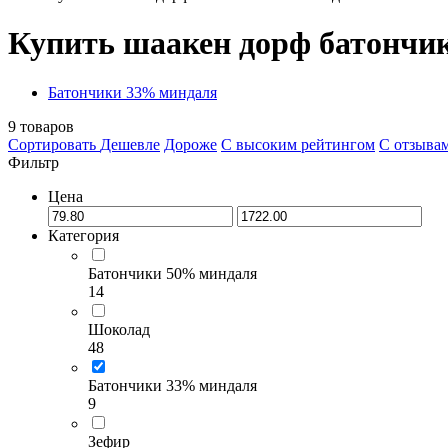
Купить шаакен дорф батончи
Батончики 33% миндаля
9
товаров
Сортировать
Дешевле
Дороже
С высоким рейтингом
C отзыва
Фильтр
Цена
Категория
Батончики 50% миндаля
14
Шоколад
48
Батончики 33% миндаля
9
Зефир