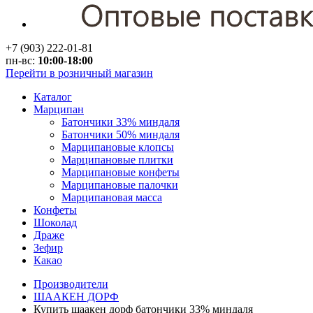
+7 (903) 222-01-81
пн-вс:
10:00-18:00
Перейти в розничный магазин
Каталог
Марципан
Батончики 33% миндаля
Батончики 50% миндаля
Марципановые клопсы
Марципановые плитки
Марципановые конфеты
Марципановые палочки
Марципановая масса
Конфеты
Шоколад
Драже
Зефир
Какао
Производители
ШААКЕН ДОРФ
Купить шаакен дорф батончики 33% миндаля