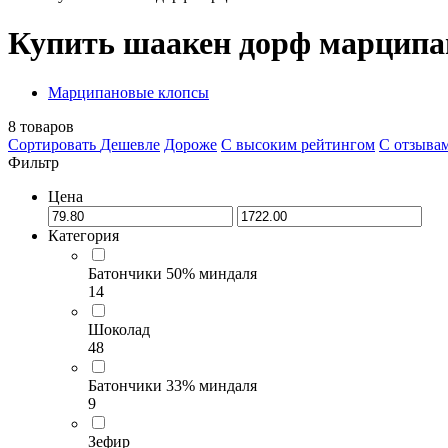
Купить шаакен дорф марципа
Марципановые клопсы
8
товаров
Сортировать
Дешевле
Дороже
С высоким рейтингом
C отзыва
Фильтр
Цена
Категория
Батончики 50% миндаля
14
Шоколад
48
Батончики 33% миндаля
9
Зефир