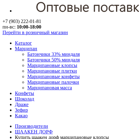
+7 (903) 222-01-81
пн-вс:
10:00-18:00
Перейти в розничный магазин
Каталог
Марципан
Батончики 33% миндаля
Батончики 50% миндаля
Марципановые клопсы
Марципановые плитки
Марципановые конфеты
Марципановые палочки
Марципановая масса
Конфеты
Шоколад
Драже
Зефир
Какао
Производители
ШААКЕН ДОРФ
Купить шаакен дорф марципановые клопсы