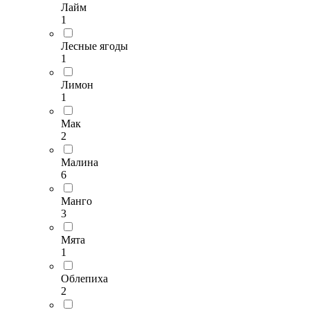
Лайм
1
Лесные ягоды
1
Лимон
1
Мак
2
Малина
6
Манго
3
Мята
1
Облепиха
2