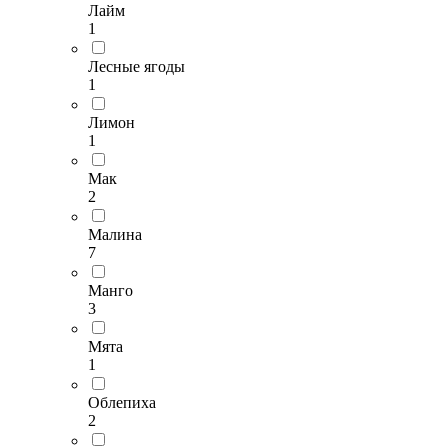
Лайм
1
Лесные ягоды
1
Лимон
1
Мак
2
Малина
7
Манго
3
Мята
1
Облепиха
2