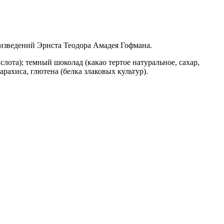
оизведений Эрнста Теодора Амадея Гофмана.
слота); темный шоколад (какао тертое натуральное, сахар,
рахиса, глютена (белка злаковых культур).