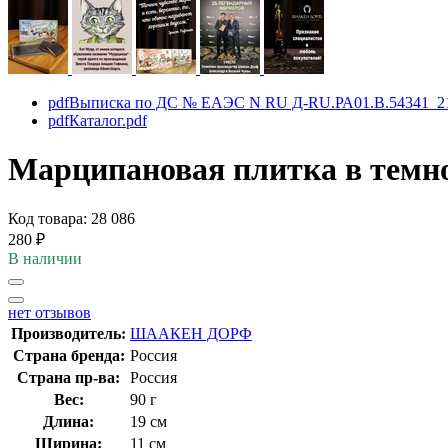
pdf
Выписка по ДС № ЕАЭС N RU Д-RU.РА01.В.54341_21 
pdf
Каталог.pdf
Марципановая плитка в темн
Код товара: 28 086
280
₽
В наличии
нет отзывов
Производитель:
ШААКЕН ДОРФ
Страна бренда:
Россия
Страна пр-ва:
Россия
Вес:
90 г
Длина:
19 см
Ширина:
11 см