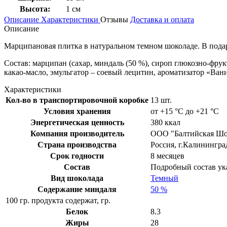
Высота:
1 см
Описание
Характеристики
Отзывы
Доставка и оплата
Описание
Марципановая плитка в натуральном темном шоколаде. В подар
Состав: марципан (сахар, миндаль (50 %), сироп глюкозно-фрук
какао-масло, эмульгатор – соевый лецитин, ароматизатор «Ван
Характеристики
Кол-во в транспортировочной коробке
13 шт.
Условия хранения
от +15 °C до +21 °C
Энергетическая ценность
380 ккал
Компания производитель
ООО "Балтийская Шо
Страна производства
Россия, г.Калинингра
Срок годности
8 месяцев
Состав
Подробный состав ука
Вид шоколада
Темный
Содержание миндаля
50 %
100 гр. продукта содержат, гр.
Белок
8.3
Жиры
28