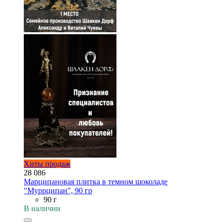
Хиты продаж
28 086
Марципановая плитка в темном шоколаде
"Муррципан", 90 гр
90 г
В наличии