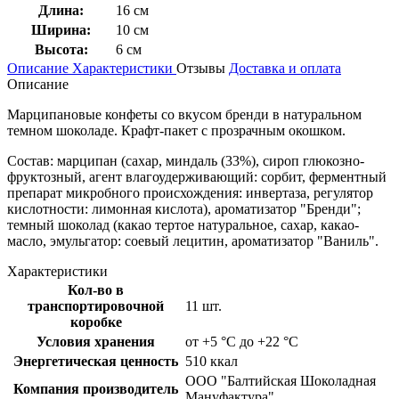
Длина:
16 см
Ширина:
10 см
Высота:
6 см
Описание
Характеристики
Отзывы
Доставка и оплата
Описание
Марципановые конфеты со вкусом бренди в натуральном
темном шоколаде. Крафт-пакет с прозрачным окошком.
Состав: марципан (сахар, миндаль (33%), сироп глюкозно-
фруктозный, агент влагоудерживающий: сорбит, ферментный
препарат микробного происхождения: инвертаза, регулятор
кислотности: лимонная кислота), ароматизатор "Бренди";
темный шоколад (какао тертое натуральное, сахар, какао-
масло, эмульгатор: соевый лецитин, ароматизатор "Ваниль".
Характеристики
Кол-во в
транспортировочной
11 шт.
коробке
Условия хранения
от +5 °C до +22 °C
Энергетическая ценность
510 ккал
ООО "Балтийская Шоколадная
Компания производитель
Мануфактура"