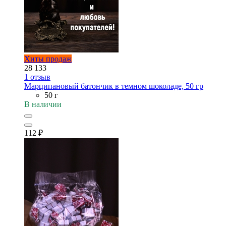
Хиты продаж
28 133
1
отзыв
Марципановый батончик в темном шоколаде, 50 гр
50 г
В наличии
112
₽