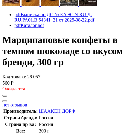
pdf
Выписка по ДС № ЕАЭС N RU Д-
RU.РА01.В.54341_21 от 2025-08-22.pdf
pdf
Каталог.pdf
Марципановые конфеты в
темном шоколаде со вкусом
бренди, 300 гр
Код товара: 28 057
560
₽
Ожидается
нет отзывов
Производитель:
ШААКЕН ДОРФ
Страна бренда:
Россия
Страна пр-ва:
Россия
Вес:
300 г