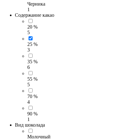
Черника
1
Содержание какао
20 %
5
25 %
3
35 %
6
55 %
5
70 %
4
90 %
1
Вид шоколада
Молочный